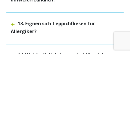
13. Eignen sich Teppichfliesen für
Allergiker?
14. Welche Kollektionen sind für mich
geeignet?
Kontakt