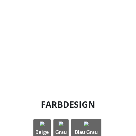
„Das innovative Format macht selbstliegende
Teppichdielen zu einem modernen Bodenbelag
für den privaten sowie gewerblichen Bereich.
Das Streifendesign passt perfekt zum
Dielenformat und akzentuiert Räume auf sehr
ästhetische Weise.“
Tobias Moschner
CEO
FARBDESIGN
Beige
Grau
Blau Grau