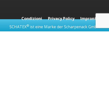
Condizioni
Privacy Policy
Impronta
®
SCHATEX
ist eine Marke der Scharpenack GmbH
Utilizziamo i cookie per permetterti di navigare al meglio
nel nostro sito web. I cookie necessari per il corretto
funzionamento del sito sono già impostati. È possibile
consentire i cookie a fini statistici.
Ok, accetto i cookie
Manage consent
Close
Privacy Overview
This website uses cookies to improve your experience
while you navigate through the website. Out of these, the