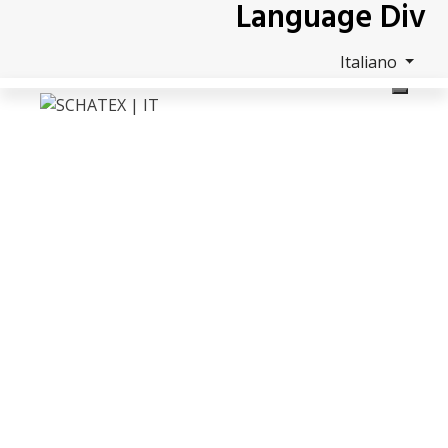
Language Div
Skip
to
content
Italiano